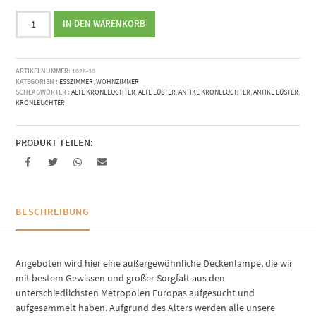
Ring
IN DEN WARENKORB
Coin
Bronze
|
ARTIKELNUMMER:
1026-30
alte
KATEGORIEN :
ESSZIMMER
,
WOHNZIMMER
Kronleuchter
SCHLAGWÖRTER :
ALTE KRONLEUCHTER
,
ALTE LÜSTER
,
ANTIKE KRONLEUCHTER
,
ANTIKE LÜSTER
,
KRONLEUCHTER
Menge
PRODUKT TEILEN:
BESCHREIBUNG
Angeboten wird hier eine außergewöhnliche Deckenlampe, die wir
mit bestem Gewissen und großer Sorgfalt aus den
unterschiedlichsten Metropolen Europas aufgesucht und
aufgesammelt haben. Aufgrund des Alters werden alle unsere