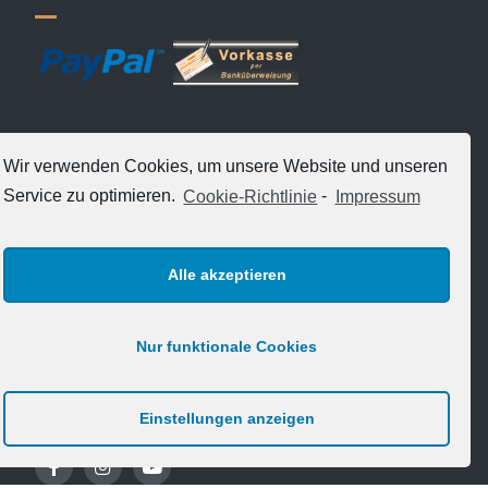
Wir verwenden Cookies, um unsere Website und unseren
Service zu optimieren.
Cookie-Richtlinie
-
Impressum
VERSANDARTEN
Alle akzeptieren
Nur funktionale Cookies
FOLGE UNS
Einstellungen anzeigen