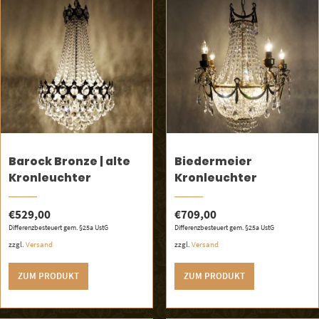
Barock Bronze | alte
Biedermeier
Kronleuchter
Kronleuchter
€
529,00
€
709,00
Differenzbesteuert gem. §25a UstG
Differenzbesteuert gem. §25a UstG
zzgl.
Versand
zzgl.
Versand
ZUM PRODUKT
ZUM PRODUKT