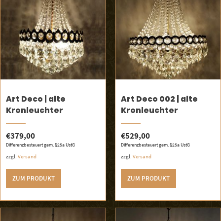
Art Deco | alte
Art Deco 002 | alte
Kronleuchter
Kronleuchter
€
379,00
€
529,00
Differenzbesteuert gem. §25a UstG
Differenzbesteuert gem. §25a UstG
zzgl.
Versand
zzgl.
Versand
ZUM PRODUKT
ZUM PRODUKT