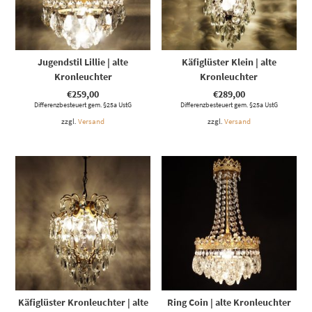
Jugendstil Lillie | alte
Käfiglüster Klein | alte
Kronleuchter
Kronleuchter
€
259,00
€
289,00
Differenzbesteuert gem. §25a UstG
Differenzbesteuert gem. §25a UstG
zzgl.
Versand
zzgl.
Versand
Käfiglüster Kronleuchter | alte
Ring Coin | alte Kronleuchter