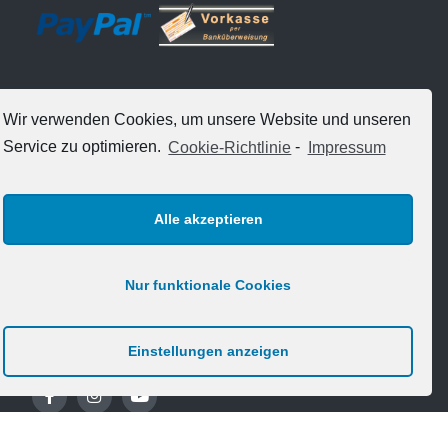
Wir verwenden Cookies, um unsere Website und unseren
Service zu optimieren.
Cookie-Richtlinie
-
Impressum
VERSANDARTEN
Alle akzeptieren
Nur funktionale Cookies
FOLGE UNS
Einstellungen anzeigen