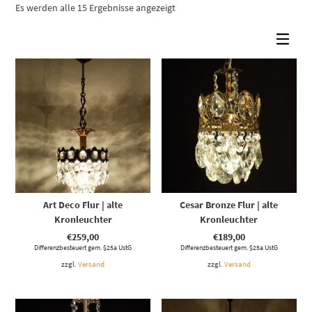
Es werden alle 15 Ergebnisse angezeigt
Art Deco Flur | alte
Cesar Bronze Flur | alte
Kronleuchter
Kronleuchter
€
259,00
€
189,00
Differenzbesteuert gem. §25a UstG
Differenzbesteuert gem. §25a UstG
zzgl.
Versand
zzgl.
Versand