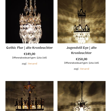
Gothic Flur | alte Kronleuchter
Jugendstil Eye | alte
Kronleuchter
€
149,00
Differenzbesteuert gem. §25a UstG
€
250,00
Differenzbesteuert gem. §25a UstG
zzgl.
Versand
zzgl.
Versand