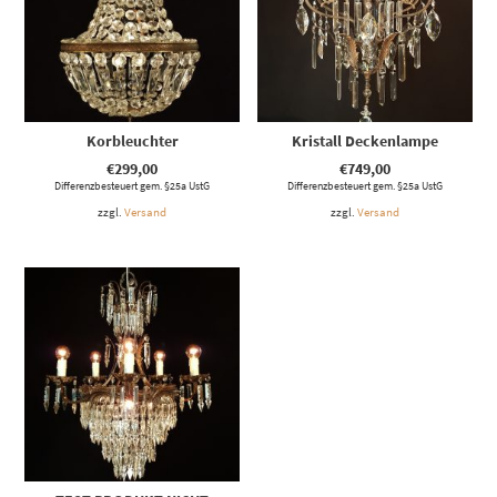
Korbleuchter
Kristall Deckenlampe
€
299,00
€
749,00
Differenzbesteuert gem. §25a UstG
Differenzbesteuert gem. §25a UstG
zzgl.
Versand
zzgl.
Versand