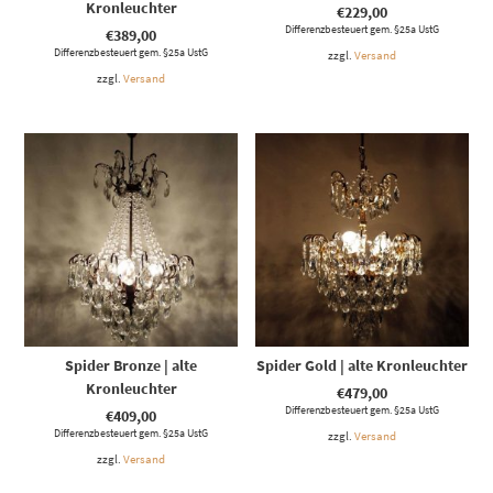
Kronleuchter
€
229,00
Differenzbesteuert gem. §25a UstG
€
389,00
Differenzbesteuert gem. §25a UstG
zzgl.
Versand
zzgl.
Versand
Spider Bronze | alte
Spider Gold | alte Kronleuchter
Kronleuchter
€
479,00
Differenzbesteuert gem. §25a UstG
€
409,00
Differenzbesteuert gem. §25a UstG
zzgl.
Versand
zzgl.
Versand