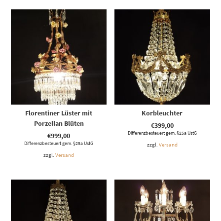
Florentiner Lüster mit
Korbleuchter
Porzellan Blüten
€
399,00
Differenzbesteuert gem. §25a UstG
€
999,00
Differenzbesteuert gem. §25a UstG
zzgl.
Versand
zzgl.
Versand